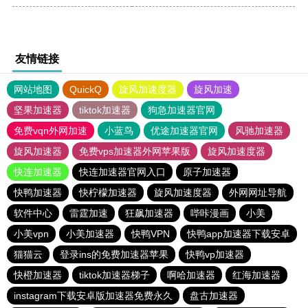
友情链接
网站地图
QuickQ
旋风加速度器
旋风加速
坚果加速器
tiktok加速器
狗急加速器官网
免费vqn外网加速
小蓝鸟
优途加速器官网
风驰加速器
旋风加速器
免费vps加速器外网苹果版
旋风加速度器
快连加速器
快连加速器官网入口
原子加速器
快鸭加速器
快柠檬加速器
旋风加速度器
外网网址导航
软件中心
雷霆加速
狂飙加速器
哔咔漫画
小美
小美vpn
小美加速器
快鸭VPN
快鸭app加速器下载安卓
猫猫云
登录ins的免费加速器苹果
快鸭vp加速器
快橙加速器
tiktok加速器梯子
啊哈加速器
红海加速器
instagram下载安卓版加速器免费永久
盘古加速器