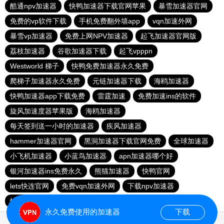
酷通npv加速器
快鸭加速器下载官网苹果
暴雪加速器官网
免费的vp软件下载
手机免费翻外墙app
vqn加速外网
暴雪vp加速器
免费上网NPV加速器
起飞加速器官网版
荔枝加速器
谷歌加速器下载
起飞vpppn
Westworld 梯子
快鸭免费加速器永久免费
爬梯子加速器永久免费
元链加速器下载
海鸥加速器
快鸭加速器app下载免费
雷霆加速
免费加速ins的软件
旋风加速度器苹果版
海鸥加速器
每天签到送一小时的加速器
疾风加速器
hammer加速器官网
黑洞加速器下载官网免费
全球加速器
小飞机加速器
小蓝鸟加速器
apn加速器哪个好
银河加速器ins免费永久
熊猫加速器
快鸭官网
lets快连官网
免费vqn加速外网
下载npv加速器
快鸭加速器官网下载安卓
每天免费两小时国外加速器
永久免费使用的加速器
下载